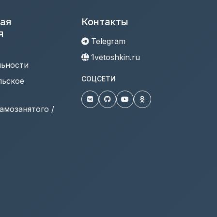
ая
Контакты
я
Telegram
1vetoshkin.ru
льности
СОЦСЕТИ
льское
амозанятого /