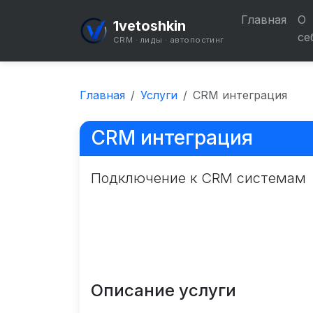
Главная
О
1vetoshkin
се
CRM · лиды · автопостинг
Главная
Услуги
CRM интеграция
CRM интеграция
Подключение к CRM системам
Описание услуги